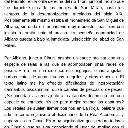
del Priorato, en la orilla derecha del río Tirón, junto al molino que
fue durante siglos de los monjes de San Millán, hasta los
tiempos de la desamortización, mediados del siglo XIX.
Posiblemente allí mismo estaba el monasterio de San Miguel de
Albiano, sin duda un monasterio muy modesto, más bien una
iglesia o ermita junto al molino. La pequeña comunidad de
Albiano quedaría bajo la inmediata jurisdicción del abad de San
Millán.
Por Albiano, junto a Cihuri, pasaba un cauce molinar con una
especie de rejas a las que se acomodaban unas redes de
pesca. El río Tirón ha sido rico en cangrejos, loinas, anguilas,
barbos, ratas de agua, truchas, negrillos y otras especies. El
texto latino me ha ofrecido dificultades de interpretación:
cannaribus piscaminum, quizá canales de pescas o de peces.
¿Se pondrían las redes junto a los canales del molino con una
especie de enrejado rústico para mejor retener las capturas?
Los reteles se suelen llamar botrinos en La Rioja, palabra que
admite como riojanismo el diccionario de la Real Academia, y
esparveles en Cihuri. Es muy significativo que perdure todavía
en Cihuri y que se siga conociendo el lugar del molino con el