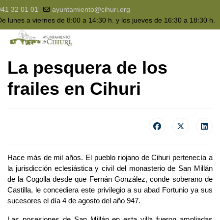
941 32 01 01
ayuntamiento@cihuri.org
e lunes a viernes de 8:00 a 14:30 h. y los jueves de 16:30 a 18:30 h.
La pesquera de los
frailes en Cihuri
Hace más de mil años. El pueblo riojano de Cihuri pertenecía a
la jurisdicción eclesiástica y civil del monasterio de San Millán
de la Cogolla desde que Fernán González, conde soberano de
Castilla, le concediera este privilegio a su abad Fortunio ya sus
sucesores el día 4 de agosto del año 947.
Las posesiones de San Millán en esta villa fueron ampliadas